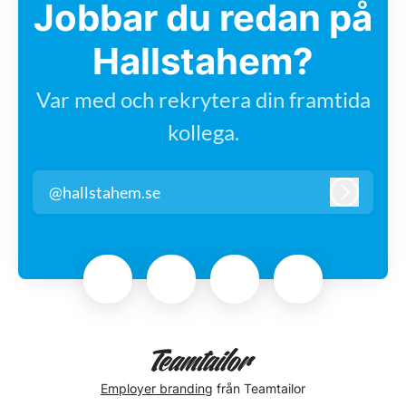
Jobbar du redan på
Hallstahem?
Var med och rekrytera din framtida
kollega.
@hallstahem.se
Logga in
Employer branding
från Teamtailor